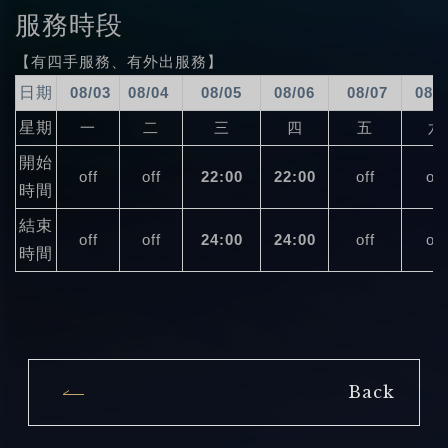
服務時段
【有四手服務、有外出服務】
日期
08/03
08/04
08/05
08/06
08/07
08/
星期
一
二
三
四
五
六
開始
off
off
22:00
22:00
off
off
時間
結束
off
off
24:00
24:00
off
off
時間
Back