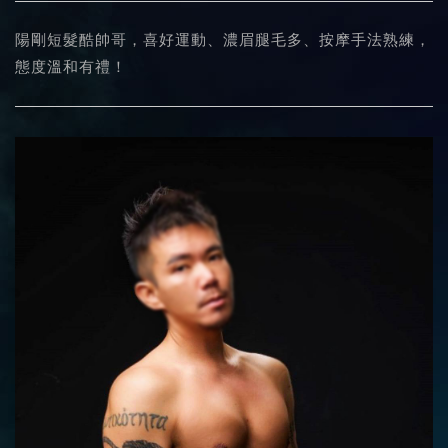
陽剛短髮酷帥哥，喜好運動、濃眉腿毛多、按摩手法熟練，
態度溫和有禮！